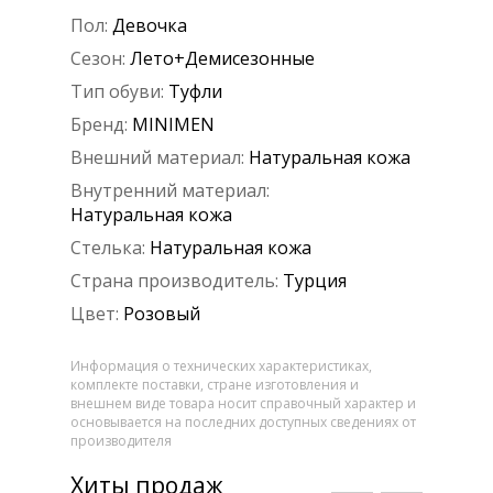
Пол:
Девочка
Сезон:
Лето+Демисезонные
Тип обуви:
Туфли
Бренд:
MINIMEN
Внешний материал:
Натуральная кожа
Внутренний материал:
Натуральная кожа
Стелька:
Натуральная кожа
Страна производитель:
Турция
Цвет:
Розовый
Информация о технических характеристиках,
комплекте поставки, стране изготовления и
внешнем виде товара носит справочный характер и
основывается на последних доступных сведениях от
производителя
Хиты продаж