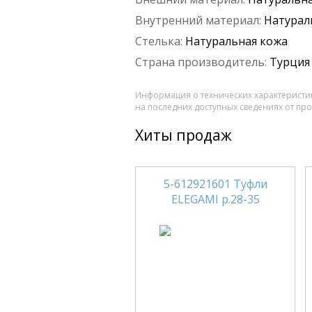
Внутренний материал:
Натурал
Стелька:
Натуральная кожа
Страна производитель:
Турция
Информация о технических характеристик
на последних доступных сведениях от пр
Хиты продаж
5-612921601 Туфли
ELEGAMI р.28-35