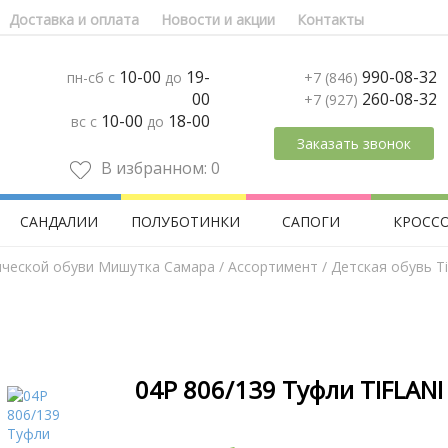
Доставка и оплата
Новости и акции
Контакты
10-00
19-
990-08-32
пн-сб с
до
+7 (846)
00
260-08-32
+7 (927)
10-00
18-00
вс с
до
Заказать звонок
В избранном:
0
САНДАЛИИ
ПОЛУБОТИНКИ
САПОГИ
КРОСС
ической обуви Мишутка Самара
/
Aссортимент
/
Детская обувь Tif
04Р 806/139 Туфли TIFLANI