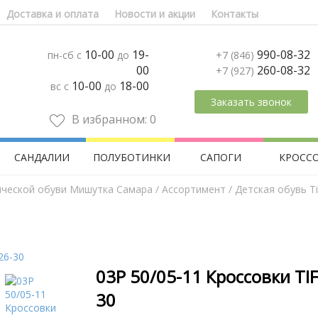
Доставка и оплата
Новости и акции
Контакты
10-00
19-
990-08-32
пн-сб с
до
+7 (846)
00
260-08-32
+7 (927)
10-00
18-00
вс с
до
Заказать звонок
В избранном:
0
САНДАЛИИ
ПОЛУБОТИНКИ
САПОГИ
КРОСС
ической обуви Мишутка Самара
/
Aссортимент
/
Детская обувь Tif
03Р 50/05-11 Кроссовки TIF
30