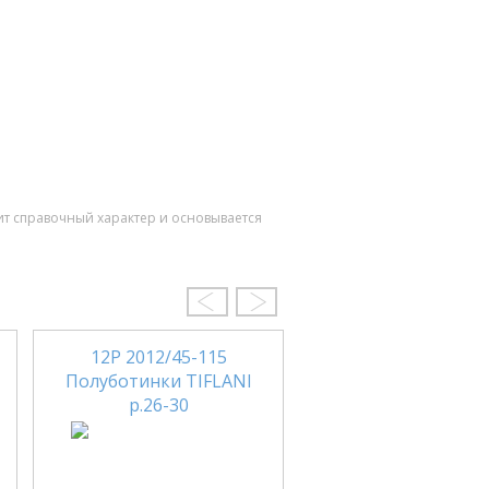
ит справочный характер и основывается
12Р 2012/45-115
18123-10 Кроссо
Полуботинки TIFLANI
ЗЕБРА р.27-32
р.26-30