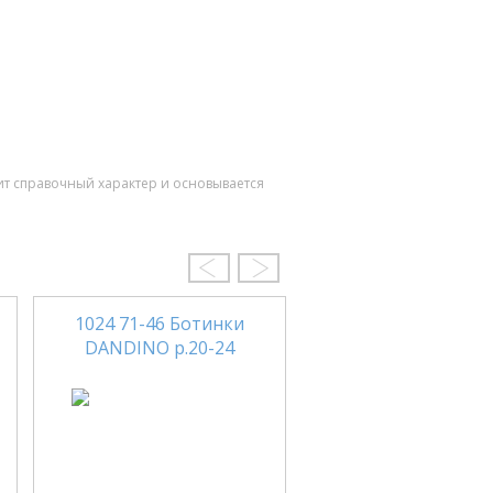
ит справочный характер и основывается
1024 71-46 Ботинки
29F 2224/01 Боти
DANDINO р.20-24
TIFLANI р.31-3