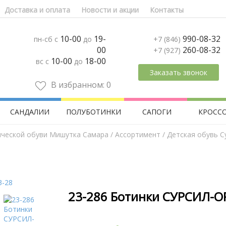
Доставка и оплата
Новости и акции
Контакты
10-00
19-
990-08-32
пн-сб с
до
+7 (846)
00
260-08-32
+7 (927)
10-00
18-00
вс с
до
Заказать звонок
В избранном:
0
САНДАЛИИ
ПОЛУБОТИНКИ
САПОГИ
КРОСС
ической обуви Мишутка Самара
/
Aссортимент
/
Детская обувь С
23-286 Ботинки СУРСИЛ-О