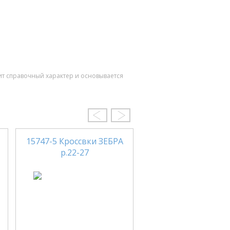
ит справочный характер и основывается
15747-5 Кроссвки ЗЕБРА
17 1805/07-220
р.22-27
Полуботинки TIFL
р.21-25