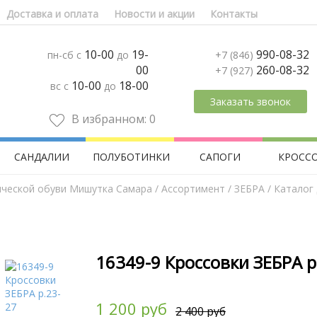
Доставка и оплата
Новости и акции
Контакты
10-00
19-
990-08-32
пн-сб с
до
+7 (846)
00
260-08-32
+7 (927)
10-00
18-00
вс с
до
Заказать звонок
В избранном:
0
САНДАЛИИ
ПОЛУБОТИНКИ
САПОГИ
КРОСС
ической обуви Мишутка Самара
/
Aссортимент
/
ЗЕБРА
/ Каталог
16349-9 Кроссовки ЗЕБРА р
1 200 руб
2 400 руб