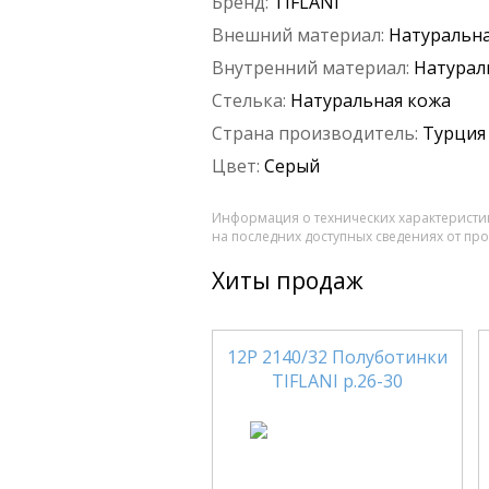
Бренд:
TIFLANI
Внешний материал:
Натуральна
Внутренний материал:
Натурал
Стелька:
Натуральная кожа
Страна производитель:
Турция
Цвет:
Серый
Информация о технических характеристик
на последних доступных сведениях от пр
Хиты продаж
12Р 2140/32 Полуботинки
TIFLANI р.26-30