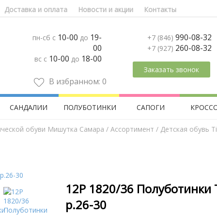
Доставка и оплата
Новости и акции
Контакты
10-00
19-
990-08-32
пн-сб с
до
+7 (846)
00
260-08-32
+7 (927)
10-00
18-00
вс с
до
Заказать звонок
В избранном:
0
САНДАЛИИ
ПОЛУБОТИНКИ
САПОГИ
КРОСС
ической обуви Мишутка Самара
/
Aссортимент
/
Детская обувь Tif
12Р 1820/36 Полуботинки 
р.26-30