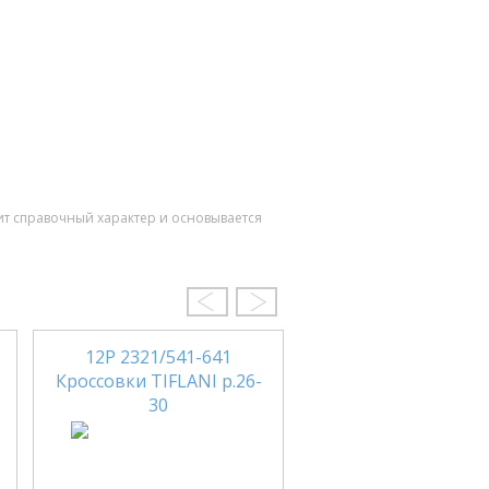
ит справочный характер и основывается
12Р 2321/541-641
07F 100/281-271-
Кроссовки TIFLANI р.26-
Кроссовки TIFLANI 
30
36