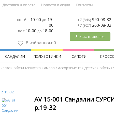
Доставка и оплата
Новости и акции
Контакты
10-00
19-
990-08-32
пн-сб с
до
+7 (846)
00
260-08-32
+7 (927)
10-00
18-00
вс с
до
Заказать звонок
В избранном:
0
САНДАЛИИ
ПОЛУБОТИНКИ
САПОГИ
КРОСС
ической обуви Мишутка Самара
/
Aссортимент
/
Детская обувь С
AV 15-001 Сандалии СУРС
р.19-32