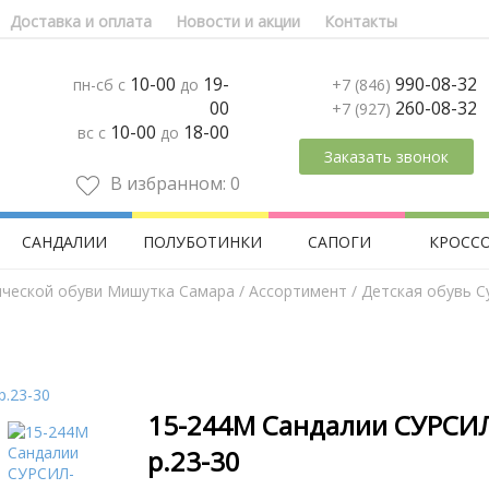
Доставка и оплата
Новости и акции
Контакты
10-00
19-
990-08-32
пн-сб с
до
+7 (846)
00
260-08-32
+7 (927)
10-00
18-00
вс с
до
Заказать звонок
В избранном:
0
САНДАЛИИ
ПОЛУБОТИНКИ
САПОГИ
КРОСС
ической обуви Мишутка Самара
/
Aссортимент
/
Детская обувь С
15-244М Сандалии СУРСИ
р.23-30