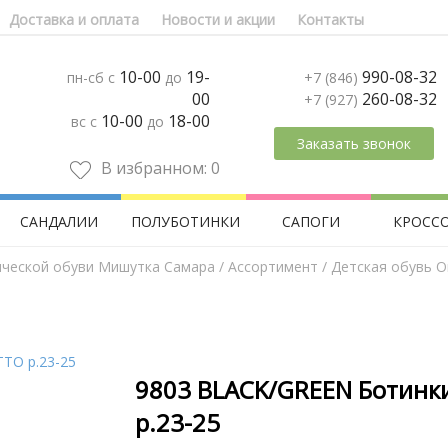
Доставка и оплата
Новости и акции
Контакты
10-00
19-
990-08-32
пн-сб с
до
+7 (846)
00
260-08-32
+7 (927)
10-00
18-00
вс с
до
Заказать звонок
В избранном:
0
САНДАЛИИ
ПОЛУБОТИНКИ
САПОГИ
КРОСС
ической обуви Мишутка Самара
/
Aссортимент
/
Детская обувь O
9803 BLACK/GREEN Ботинк
р.23-25