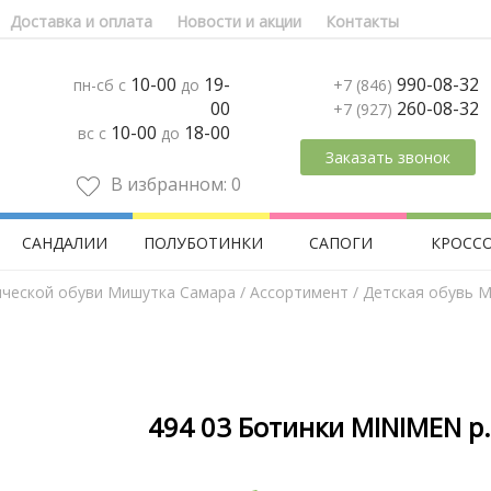
Доставка и оплата
Новости и акции
Контакты
10-00
19-
990-08-32
пн-сб с
до
+7 (846)
00
260-08-32
+7 (927)
10-00
18-00
вс с
до
Заказать звонок
В избранном:
0
САНДАЛИИ
ПОЛУБОТИНКИ
САПОГИ
КРОСС
ической обуви Мишутка Самара
/
Aссортимент
/
Детская обувь M
494 03 Ботинки MINIMEN р