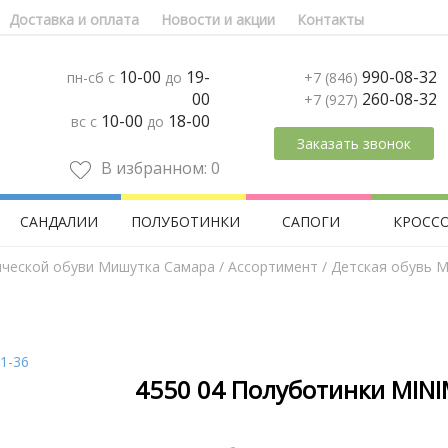
Доставка и оплата
Новости и акции
Контакты
10-00
19-
990-08-32
пн-сб с
до
+7 (846)
00
260-08-32
+7 (927)
10-00
18-00
вс с
до
Заказать звонок
В избранном:
0
САНДАЛИИ
ПОЛУБОТИНКИ
САПОГИ
КРОСС
ической обуви Мишутка Самара
/
Aссортимент
/
Детская обувь M
4550 04 Полуботинки MINI