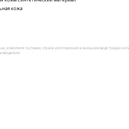
ьная кожа
ах, комплекте поставки, стране изготовления и внешнем виде товара нос
оизводителя