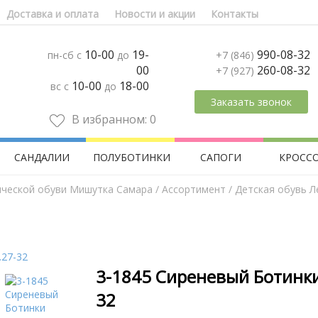
Доставка и оплата
Новости и акции
Контакты
10-00
19-
990-08-32
пн-сб с
до
+7 (846)
00
260-08-32
+7 (927)
10-00
18-00
вс с
до
Заказать звонок
В избранном:
0
САНДАЛИИ
ПОЛУБОТИНКИ
САПОГИ
КРОСС
ической обуви Мишутка Самара
/
Aссортимент
/
Детская обувь Л
3-1845 Сиреневый Ботинки
32