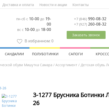
Доставка и оплата
Новости и акции
Контакты
10-00
19-
990-08-32
пн-сб с
до
+7 (846)
00
260-08-32
+7 (927)
10-00
18-00
вс с
до
Заказать звонок
В избранном:
0
САНДАЛИИ
ПОЛУБОТИНКИ
САПОГИ
КРОСС
ической обуви Мишутка Самара
/
Aссортимент
/
Детская обувь Л
3-1277 Брусника Ботинки Л
26