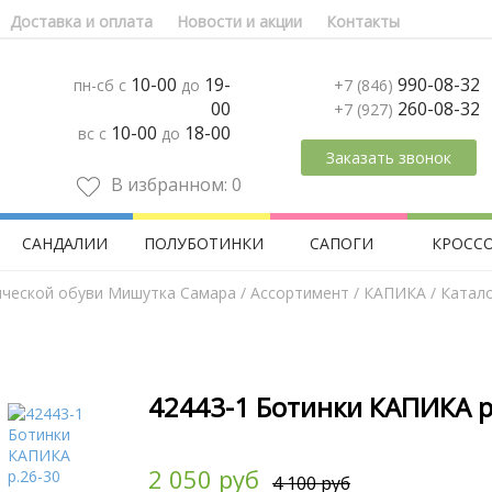
Доставка и оплата
Новости и акции
Контакты
10-00
19-
990-08-32
пн-сб с
до
+7 (846)
00
260-08-32
+7 (927)
10-00
18-00
вс с
до
Заказать звонок
В избранном:
0
САНДАЛИИ
ПОЛУБОТИНКИ
САПОГИ
КРОСС
ической обуви Мишутка Самара
/
Aссортимент
/
КАПИКА
/ Катал
42443-1 Ботинки КАПИКА р
2 050 руб
4 100 руб