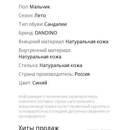
Пол:
Мальчик
Сезон:
Лето
Тип обуви:
Сандалии
Бренд:
DANDINO
Внешний материал:
Натуральная кожа
Внутренний материал:
Натуральная кожа
Стелька:
Натуральная кожа
Страна производитель:
Россия
Цвет:
Синий
Информация о технических характеристиках,
комплекте поставки, стране изготовления и
внешнем виде товара носит справочный характер и
основывается на последних доступных сведениях от
производителя
Хиты продаж