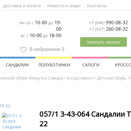
Доставка и оплата
Новости и акции
Контакты
10-00
19-
990-08-32
пн-сб с
до
+7 (846)
00
260-08-32
+7 (927)
10-00
18-00
вс с
до
Заказать звонок
В избранном:
0
САНДАЛИИ
ПОЛУБОТИНКИ
САПОГИ
КРОСС
ической обуви Мишутка Самара
/
Aссортимент
/
Детская обувь Т
057/1 3-43-064 Сандалии 
22