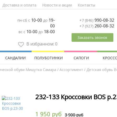
Доставка и оплата
Новости и акции
Контакты
10-00
19-
990-08-32
пн-сб с
до
+7 (846)
00
260-08-32
+7 (927)
10-00
18-00
вс с
до
Заказать звонок
В избранном:
0
САНДАЛИИ
ПОЛУБОТИНКИ
САПОГИ
КРОСС
ической обуви Мишутка Самара
/
Aссортимент
/
Детская обувь 
232-133 Кроссовки BOS р.2
1 950 руб
3 900 руб