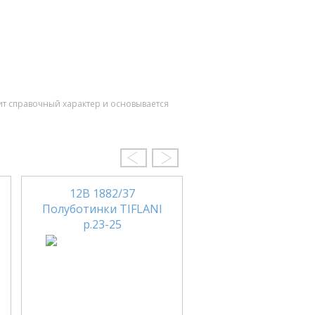
ит справочный характер и основывается
12В 1882/37
232-114 Кроссовки
Полуботинки TIFLANI
р.24-30
р.23-25