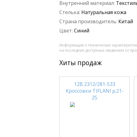
Внутренний материал:
Текстил
Стелька:
Натуральная кожа
Страна производитель:
Китай
Цвет:
Синий
Информация о технических характеристик
на последних доступных сведениях от пр
Хиты продаж
12В 2312/281-533
Кроссовки TIFLANI р.21-
25