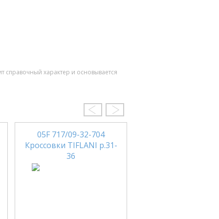
ит справочный характер и основывается
05F 717/09-32-704
16139-1 Кроссовки 
Кроссовки TIFLANI р.31-
р.23-27
36