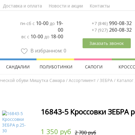
Доставка и оплата
Новости и акции
Контакты
10-00
19-
990-08-32
пн-сб с
до
+7 (846)
00
260-08-32
+7 (927)
10-00
18-00
вс с
до
Заказать звонок
В избранном:
0
САНДАЛИИ
ПОЛУБОТИНКИ
САПОГИ
КРОСС
ической обуви Мишутка Самара
/
Aссортимент
/
ЗЕБРА
/ Каталог
16843-5 Кроссовки ЗЕБРА р
1 350 руб
2 700 руб