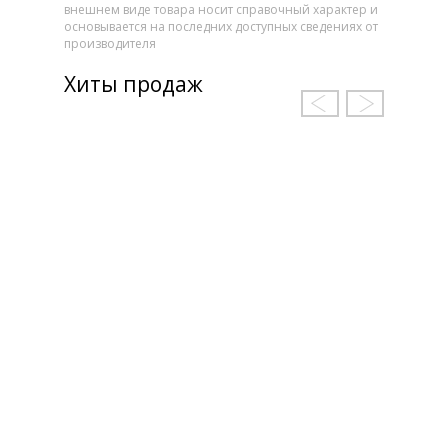
внешнем виде товара носит справочный характер и
основывается на последних доступных сведениях от
производителя
Хиты продаж