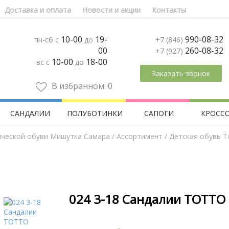
Доставка и оплата
Новости и акции
Контакты
10-00
19-
990-08-32
пн-сб с
до
+7 (846)
00
260-08-32
+7 (927)
10-00
18-00
вс с
до
Заказать звонок
В избранном:
0
САНДАЛИИ
ПОЛУБОТИНКИ
САПОГИ
КРОСС
ической обуви Мишутка Самара
/
Aссортимент
/
Детская обувь Т
024 3-18 Сандалии ТОТТО 