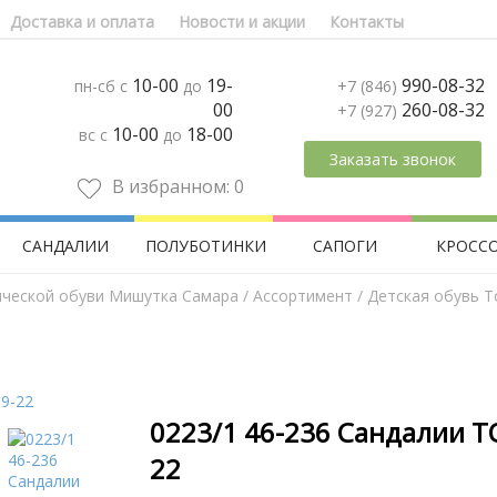
Доставка и оплата
Новости и акции
Контакты
10-00
19-
990-08-32
пн-сб с
до
+7 (846)
00
260-08-32
+7 (927)
10-00
18-00
вс с
до
Заказать звонок
В избранном:
0
САНДАЛИИ
ПОЛУБОТИНКИ
САПОГИ
КРОСС
ической обуви Мишутка Самара
/
Aссортимент
/
Детская обувь Т
0223/1 46-236 Сандалии Т
22