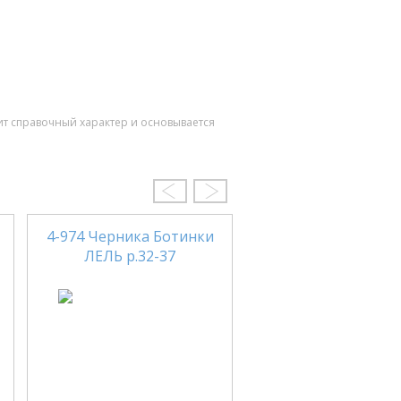
ит справочный характер и основывается
-
4-974 Черника Ботинки
17F 2106/557-18
ЛЕЛЬ р.32-37
Ботинки TIFLANI р.