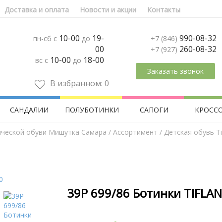
Доставка и оплата
Новости и акции
Контакты
10-00
19-
990-08-32
пн-сб с
до
+7 (846)
00
260-08-32
+7 (927)
10-00
18-00
вс с
до
Заказать звонок
В избранном:
0
САНДАЛИИ
ПОЛУБОТИНКИ
САПОГИ
КРОСС
ической обуви Мишутка Самара
/
Aссортимент
/
Детская обувь Tif
39Р 699/86 Ботинки TIFLAN