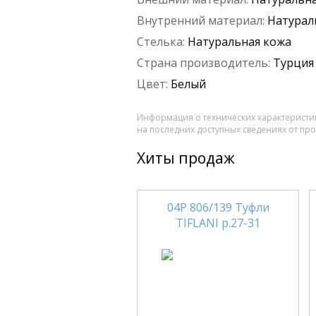
Внутренний материал:
Натурал
Стелька:
Натуральная кожа
Страна производитель:
Турция
Цвет:
Белый
Информация о технических характеристик
на последних доступных сведениях от пр
Хиты продаж
04Р 806/139 Туфли
TIFLANI р.27-31