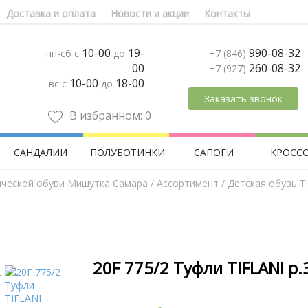
Доставка и оплата
Новости и акции
Контакты
10-00
19-
990-08-32
пн-сб с
до
+7 (846)
00
260-08-32
+7 (927)
10-00
18-00
вс с
до
Заказать звонок
В избранном:
0
САНДАЛИИ
ПОЛУБОТИНКИ
САПОГИ
КРОСС
ической обуви Мишутка Самара
/
Aссортимент
/
Детская обувь Tif
20F 775/2 Туфли TIFLANI р.