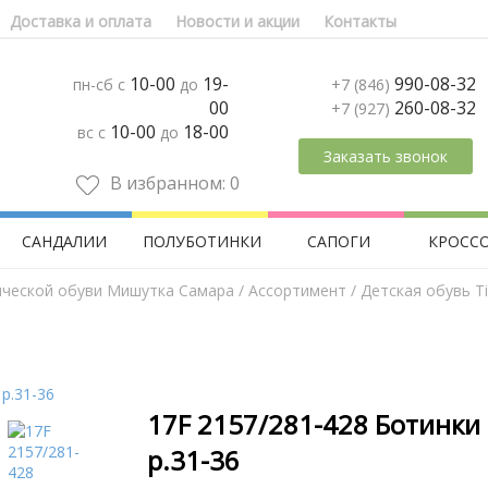
Доставка и оплата
Новости и акции
Контакты
10-00
19-
990-08-32
пн-сб с
до
+7 (846)
00
260-08-32
+7 (927)
10-00
18-00
вс с
до
Заказать звонок
В избранном:
0
САНДАЛИИ
ПОЛУБОТИНКИ
САПОГИ
КРОСС
ической обуви Мишутка Самара
/
Aссортимент
/
Детская обувь Tif
17F 2157/281-428 Ботинки 
р.31-36