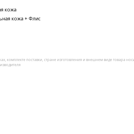
я кожа
ьная кожа + Флис
ах, комплекте поставки, стране изготовления и внешнем виде товара нос
оизводителя