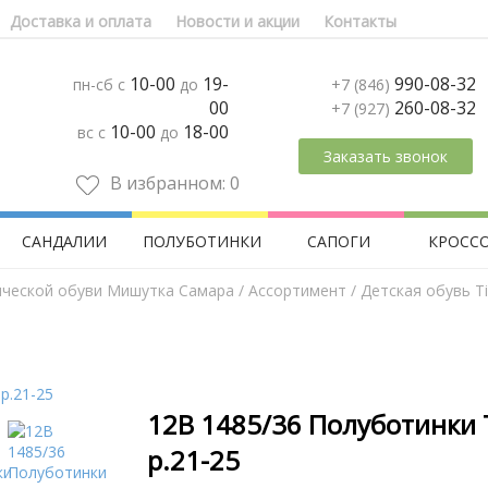
Доставка и оплата
Новости и акции
Контакты
10-00
19-
990-08-32
пн-сб с
до
+7 (846)
00
260-08-32
+7 (927)
10-00
18-00
вс с
до
Заказать звонок
В избранном:
0
САНДАЛИИ
ПОЛУБОТИНКИ
САПОГИ
КРОСС
ической обуви Мишутка Самара
/
Aссортимент
/
Детская обувь Tif
12В 1485/36 Полуботинки 
р.21-25