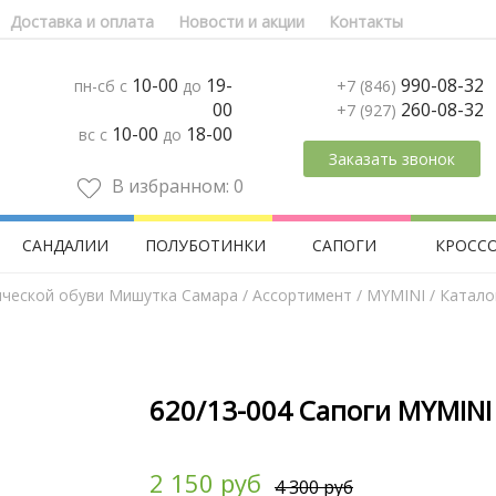
Доставка и оплата
Новости и акции
Контакты
10-00
19-
990-08-32
пн-сб с
до
+7 (846)
00
260-08-32
+7 (927)
10-00
18-00
вс с
до
Заказать звонок
В избранном:
0
САНДАЛИИ
ПОЛУБОТИНКИ
САПОГИ
КРОСС
ической обуви Мишутка Самара
/
Aссортимент
/
MYMINI
/ Катало
620/13-004 Сапоги MYMINI 
2 150 руб
4 300 руб