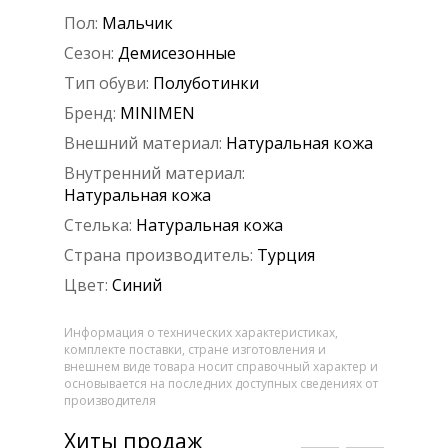
Пол:
Мальчик
Сезон:
Демисезонные
Тип обуви:
Полуботинки
Бренд:
MINIMEN
Внешний материал:
Натуральная кожа
Внутренний материал:
Натуральная кожа
Стелька:
Натуральная кожа
Страна производитель:
Турция
Цвет:
Синий
Информация о технических характеристиках,
комплекте поставки, стране изготовления и
внешнем виде товара носит справочный характер и
основывается на последних доступных сведениях от
производителя
Хиты продаж