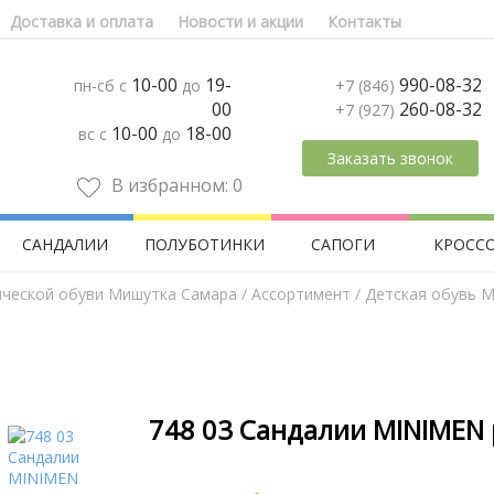
Доставка и оплата
Новости и акции
Контакты
10-00
19-
990-08-32
пн-сб с
до
+7 (846)
00
260-08-32
+7 (927)
10-00
18-00
вс с
до
Заказать звонок
В избранном:
0
САНДАЛИИ
ПОЛУБОТИНКИ
САПОГИ
КРОСС
ической обуви Мишутка Самара
/
Aссортимент
/
Детская обувь M
748 03 Сандалии MINIMEN 