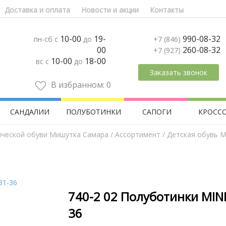
Доставка и оплата
Новости и акции
Контакты
10-00
19-
990-08-32
пн-сб с
до
+7 (846)
00
260-08-32
+7 (927)
10-00
18-00
вс с
до
Заказать звонок
В избранном:
0
САНДАЛИИ
ПОЛУБОТИНКИ
САПОГИ
КРОСС
ической обуви Мишутка Самара
/
Aссортимент
/
Детская обувь M
740-2 02 Полуботинки MIN
36