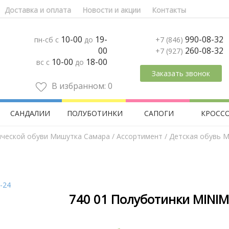
Доставка и оплата
Новости и акции
Контакты
10-00
19-
990-08-32
пн-сб с
до
+7 (846)
00
260-08-32
+7 (927)
10-00
18-00
вс с
до
Заказать звонок
В избранном:
0
САНДАЛИИ
ПОЛУБОТИНКИ
САПОГИ
КРОСС
ической обуви Мишутка Самара
/
Aссортимент
/
Детская обувь M
740 01 Полуботинки MINIM