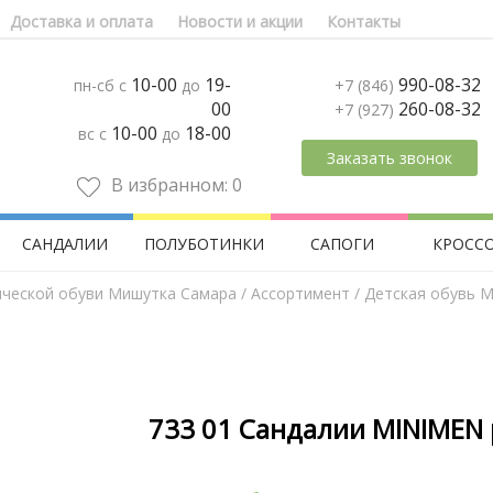
Доставка и оплата
Новости и акции
Контакты
10-00
19-
990-08-32
пн-сб с
до
+7 (846)
00
260-08-32
+7 (927)
10-00
18-00
вс с
до
Заказать звонок
В избранном:
0
САНДАЛИИ
ПОЛУБОТИНКИ
САПОГИ
КРОСС
ической обуви Мишутка Самара
/
Aссортимент
/
Детская обувь M
733 01 Сандалии MINIMEN 