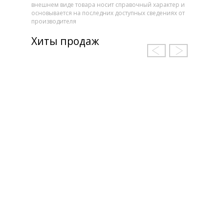
внешнем виде товара носит справочный характер и
основывается на последних доступных сведениях от
производителя
Хиты продаж