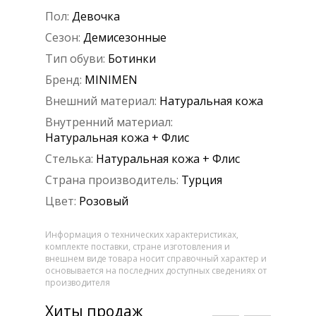
Пол:
Девочка
Сезон:
Демисезонные
Тип обуви:
Ботинки
Бренд:
MINIMEN
Внешний материал:
Натуральная кожа
Внутренний материал:
Натуральная кожа + Флис
Стелька:
Натуральная кожа + Флис
Страна производитель:
Турция
Цвет:
Розовый
Информация о технических характеристиках,
комплекте поставки, стране изготовления и
внешнем виде товара носит справочный характер и
основывается на последних доступных сведениях от
производителя
Хиты продаж