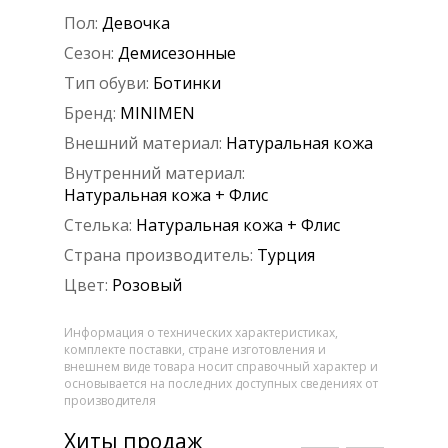
Пол:
Девочка
Сезон:
Демисезонные
Тип обуви:
Ботинки
Бренд:
MINIMEN
Внешний материал:
Натуральная кожа
Внутренний материал:
Натуральная кожа + Флис
Стелька:
Натуральная кожа + Флис
Страна производитель:
Турция
Цвет:
Розовый
Информация о технических характеристиках,
комплекте поставки, стране изготовления и
внешнем виде товара носит справочный характер и
основывается на последних доступных сведениях от
производителя
Хиты продаж