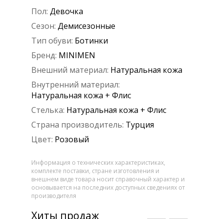
Пол:
Девочка
Сезон:
Демисезонные
Тип обуви:
Ботинки
Бренд:
MINIMEN
Внешний материал:
Натуральная кожа
Внутренний материал:
Натуральная кожа + Флис
Стелька:
Натуральная кожа + Флис
Страна производитель:
Турция
Цвет:
Розовый
Информация о технических характеристиках,
комплекте поставки, стране изготовления и
внешнем виде товара носит справочный характер и
основывается на последних доступных сведениях от
производителя
Хиты продаж