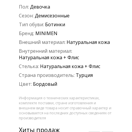
Пол:
Девочка
Сезон:
Демисезонные
Тип обуви:
Ботинки
Бренд:
MINIMEN
Внешний материал:
Натуральная кожа
Внутренний материал:
Натуральная кожа + Флис
Стелька:
Натуральная кожа + Флис
Страна производитель:
Турция
Цвет:
Бордовый
Информация о технических характеристиках,
комплекте поставки, стране изготовления и
внешнем виде товара носит справочный характер и
основывается на последних доступных сведениях от
производителя
Хиты продаж