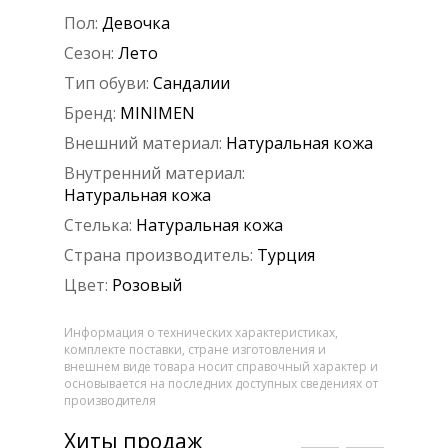
Пол:
Девочка
Сезон:
Лето
Тип обуви:
Сандалии
Бренд:
MINIMEN
Внешний материал:
Натуральная кожа
Внутренний материал:
Натуральная кожа
Стелька:
Натуральная кожа
Страна производитель:
Турция
Цвет:
Розовый
Информация о технических характеристиках,
комплекте поставки, стране изготовления и
внешнем виде товара носит справочный характер и
основывается на последних доступных сведениях от
производителя
Хиты продаж