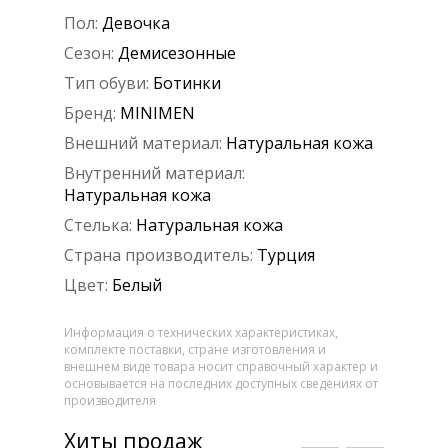
Пол:
Девочка
Сезон:
Демисезонные
Тип обуви:
Ботинки
Бренд:
MINIMEN
Внешний материал:
Натуральная кожа
Внутренний материал:
Натуральная кожа
Стелька:
Натуральная кожа
Страна производитель:
Турция
Цвет:
Белый
Информация о технических характеристиках,
комплекте поставки, стране изготовления и
внешнем виде товара носит справочный характер и
основывается на последних доступных сведениях от
производителя
Хиты продаж