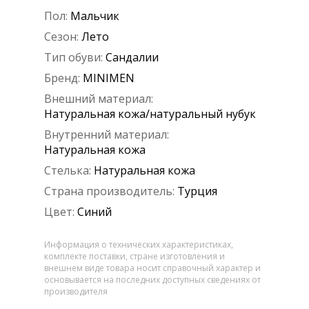
Пол:
Мальчик
Сезон:
Лето
Тип обуви:
Сандалии
Бренд:
MINIMEN
Внешний материал:
Натуральная кожа/натуральный нубук
Внутренний материал:
Натуральная кожа
Стелька:
Натуральная кожа
Страна производитель:
Турция
Цвет:
Синий
Информация о технических характеристиках,
комплекте поставки, стране изготовления и
внешнем виде товара носит справочный характер и
основывается на последних доступных сведениях от
производителя