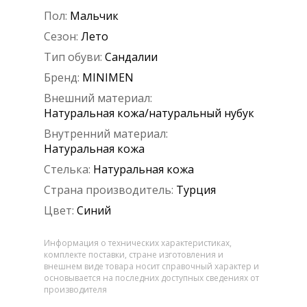
Пол:
Мальчик
Сезон:
Лето
Тип обуви:
Сандалии
Бренд:
MINIMEN
Внешний материал:
Натуральная кожа/натуральный нубук
Внутренний материал:
Натуральная кожа
Стелька:
Натуральная кожа
Страна производитель:
Турция
Цвет:
Синий
Информация о технических характеристиках,
комплекте поставки, стране изготовления и
внешнем виде товара носит справочный характер и
основывается на последних доступных сведениях от
производителя