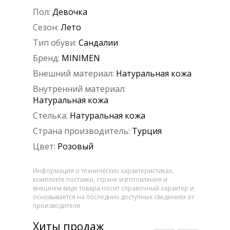
Пол:
Девочка
Сезон:
Лето
Тип обуви:
Сандалии
Бренд:
MINIMEN
Внешний материал:
Натуральная кожа
Внутренний материал:
Натуральная кожа
Стелька:
Натуральная кожа
Страна производитель:
Турция
Цвет:
Розовый
Информация о технических характеристиках,
комплекте поставки, стране изготовления и
внешнем виде товара носит справочный характер и
основывается на последних доступных сведениях от
производителя
Хиты продаж