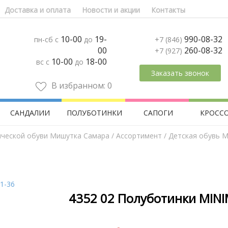
Доставка и оплата
Новости и акции
Контакты
10-00
19-
990-08-32
пн-сб с
до
+7 (846)
00
260-08-32
+7 (927)
10-00
18-00
вс с
до
Заказать звонок
В избранном:
0
САНДАЛИИ
ПОЛУБОТИНКИ
САПОГИ
КРОСС
ической обуви Мишутка Самара
/
Aссортимент
/
Детская обувь M
4352 02 Полуботинки MINI