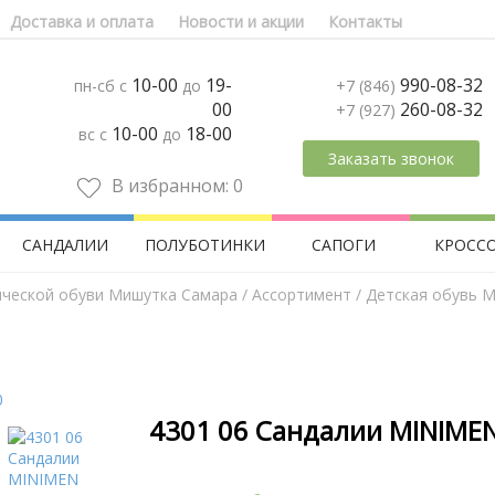
Доставка и оплата
Новости и акции
Контакты
10-00
19-
990-08-32
пн-сб с
до
+7 (846)
00
260-08-32
+7 (927)
10-00
18-00
вс с
до
Заказать звонок
В избранном:
0
САНДАЛИИ
ПОЛУБОТИНКИ
САПОГИ
КРОСС
ической обуви Мишутка Самара
/
Aссортимент
/
Детская обувь M
4301 06 Сандалии MINIMEN