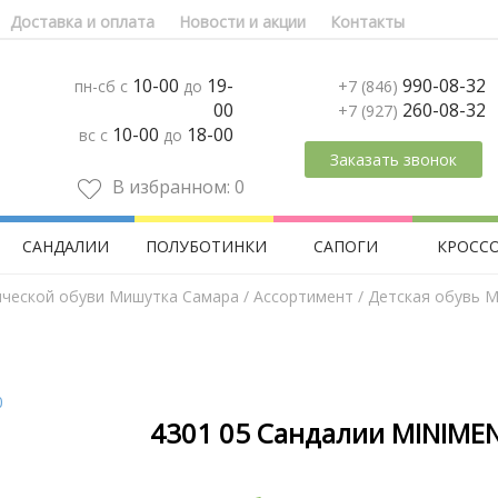
Доставка и оплата
Новости и акции
Контакты
10-00
19-
990-08-32
пн-сб с
до
+7 (846)
00
260-08-32
+7 (927)
10-00
18-00
вс с
до
Заказать звонок
В избранном:
0
САНДАЛИИ
ПОЛУБОТИНКИ
САПОГИ
КРОСС
ической обуви Мишутка Самара
/
Aссортимент
/
Детская обувь M
4301 05 Сандалии MINIMEN