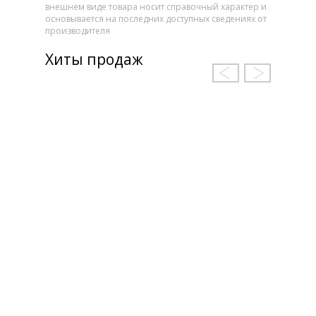
внешнем виде товара носит справочный характер и
основывается на последних доступных сведениях от
производителя
Хиты продаж