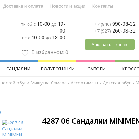
Доставка и оплата
Новости и акции
Контакты
10-00
19-
990-08-32
пн-сб с
до
+7 (846)
00
260-08-32
+7 (927)
10-00
18-00
вс с
до
Заказать звонок
В избранном:
0
САНДАЛИИ
ПОЛУБОТИНКИ
САПОГИ
КРОСС
ической обуви Мишутка Самара
/
Aссортимент
/
Детская обувь M
4287 06 Сандалии MINIMEN