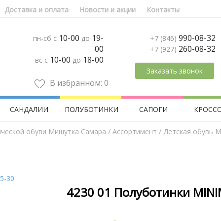
Доставка и оплата
Новости и акции
Контакты
10-00
19-
990-08-32
пн-сб с
до
+7 (846)
00
260-08-32
+7 (927)
10-00
18-00
вс с
до
Заказать звонок
В избранном:
0
САНДАЛИИ
ПОЛУБОТИНКИ
САПОГИ
КРОСС
ической обуви Мишутка Самара
/
Aссортимент
/
Детская обувь M
4230 01 Полуботинки MINI