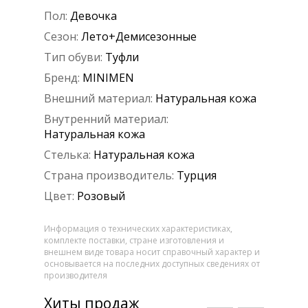
Пол:
Девочка
Сезон:
Лето+Демисезонные
Тип обуви:
Туфли
Бренд:
MINIMEN
Внешний материал:
Натуральная кожа
Внутренний материал:
Натуральная кожа
Стелька:
Натуральная кожа
Страна производитель:
Турция
Цвет:
Розовый
Информация о технических характеристиках,
комплекте поставки, стране изготовления и
внешнем виде товара носит справочный характер и
основывается на последних доступных сведениях от
производителя
Хиты продаж