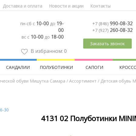
Доставка и оплата
Новости и акции
Контакты
10-00
19-
990-08-32
пн-сб с
до
+7 (846)
00
260-08-32
+7 (927)
10-00
18-00
вс с
до
Заказать звонок
В избранном:
0
САНДАЛИИ
ПОЛУБОТИНКИ
САПОГИ
КРОСС
ической обуви Мишутка Самара
/
Aссортимент
/
Детская обувь M
4131 02 Полуботинки MINI