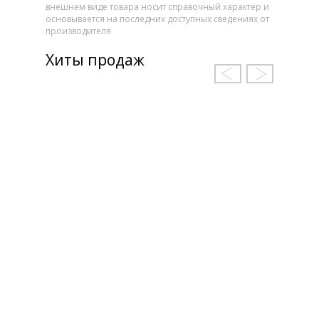
внешнем виде товара носит справочный характер и
основывается на последних доступных сведениях от
производителя
Хиты продаж